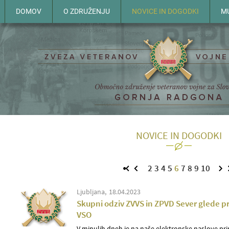
DOMOV
O ZDRUŽENJU
NOVICE IN DOGODKI
M
NOVICE IN DOGODKI
2
3
4
5
6
7
8
9
10
Ljubljana
18.04.2023
Skupni odziv ZVVS in ZPVD Sever glede p
VSO
V minulih dneh je na naše elektronske naslove pr