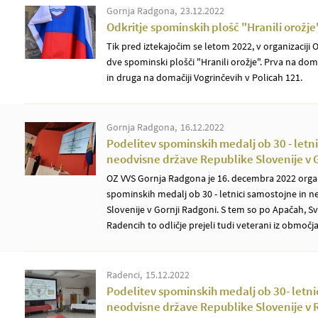
Gornja Radgona
23.12.2022
Odkritje spominskih plošč "Hranili orožje
Tik pred iztekajočim se letom 2022, v organizaciji
dve spominski plošči "Hranili orožje". Prva na doma
in druga na domačiji Vogrinčevih v Policah 121.
Gornja Radgona
16.12.2022
Podelitev spominskih medalj ob 30 - letni
neodvisne države Republike Slovenije v 
OZ VVS Gornja Radgona je 16. decembra 2022 organ
spominskih medalj ob 30 - letnici samostojne in 
Slovenije v Gornji Radgoni. S tem so po Apačah, Sv
Radencih to odličje prejeli tudi veterani iz območ
Radenci
15.12.2022
Podelitev spominskih medalj ob 30- letni
neodvisne države Republike Slovenije v