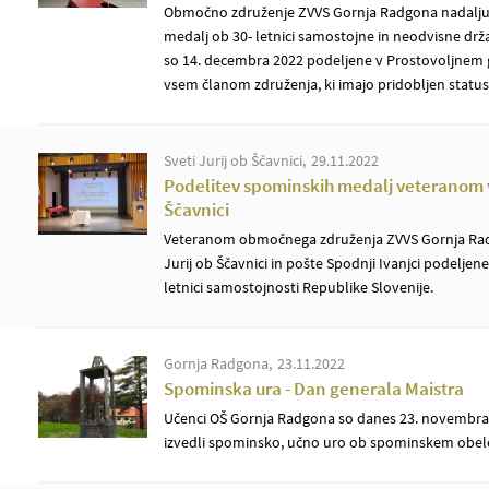
Območno združenje ZVVS Gornja Radgona nadaljuj
medalj ob 30- letnici samostojne in neodvisne drž
so 14. decembra 2022 podeljene v Prostovoljnem 
vsem članom združenja, ki imajo pridobljen status
Sveti Jurij ob Ščavnici
29.11.2022
Podelitev spominskih medalj veteranom v 
Ščavnici
Veteranom območnega združenja ZVVS Gornja Rad
Jurij ob Ščavnici in pošte Spodnji Ivanjci podelje
letnici samostojnosti Republike Slovenije.
Gornja Radgona
23.11.2022
Spominska ura - Dan generala Maistra
Učenci OŠ Gornja Radgona so danes 23. novembra 
izvedli spominsko, učno uro ob spominskem obele