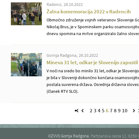
Radenci
28.10.2022
Žalna komemoracija 2022 v Radencih
Območno združenje vojnih veteranov Slovenije G
Nikolaj Brus, je v Spominskem parku osamosvojit
dnevu spomina na mrtve organiziralo žalno slove
Gornja Radgona
26.10.2022
Mineva 31 let, odkar je Slovenijo zapustil
V noči na sredo bo minilo 31 let, odkar je Slovenijo
je bila v Sloveniji dokončno končana osamosvojitv
postala suverena država. Osrednja državna slovesn
(članek RTV SLO).
2
3
4
5
6
7
8
9
10
OZVVS Gornja Radgona
, Partizanska cesta 12, 925