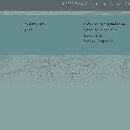
© 2020 ZVVS, Vse pravice pridržane!
Avt
Predstavitev
OZVVS Gornja Radgona
O nas
Spominska obeležja
Dokumenti
Koledar dogodkov