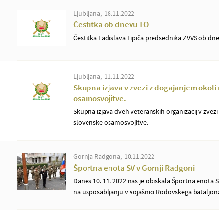
Ljubljana
18.11.2022
Čestitka ob dnevu TO
Čestitka Ladislava Lipiča predsednika ZVVS ob dn
Ljubljana
11.11.2022
Skupna izjava v zvezi z dogajanjem okoli
osamosvojitve.
Skupna izjava dveh veteranskih organizacij v zvez
slovenske osamosvojitve.
Gornja Radgona
10.11.2022
Športna enota SV v Gornji Radgoni
Danes 10. 11. 2022 nas je obiskala Športna enota S
na usposabljanju v vojašnici Rodovskega bataljona