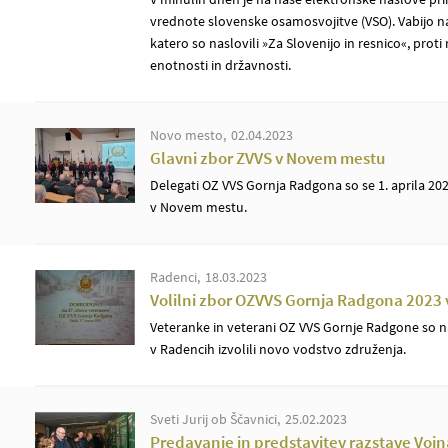
vrednote slovenske osamosvojitve (VSO). Vabijo n
katero so naslovili »Za Slovenijo in resnico«, prot
enotnosti in državnosti.
Novo mesto
02.04.2023
Glavni zbor ZVVS v Novem mestu
Delegati OZ VVS Gornja Radgona so se 1. aprila 20
v Novem mestu.
Radenci
18.03.2023
Volilni zbor OZVVS Gornja Radgona 2023
Veteranke in veterani OZ VVS Gornje Radgone so n
v Radencih izvolili novo vodstvo združenja.
Sveti Jurij ob Ščavnici
25.02.2023
Predavanje in predstavitev razstave Voj