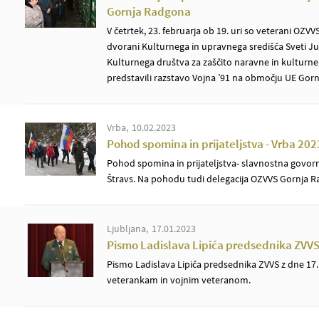
Gornja Radgona
V četrtek, 23. februarja ob 19. uri so veterani OZ
dvorani Kulturnega in upravnega središča Sveti Juri
Kulturnega društva za zaščito naravne in kulturne 
predstavili razstavo Vojna ’91 na območju UE Gor
Vrba
10.02.2023
Pohod spomina in prijateljstva - Vrba 202
Pohod spomina in prijateljstva- slavnostna govor
Štravs. Na pohodu tudi delegacija OZVVS Gornja 
Ljubljana
17.01.2023
Pismo Ladislava Lipiča predsednika ZVV
Pismo Ladislava Lipiča predsednika ZVVS z dne 17
veterankam in vojnim veteranom.